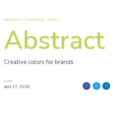
Skip
Skip
links
to
primary
BRANDED ECOMMERCE
METRO
navigation
Abstract
Skip
to
content
Creative colors for brands
DATE:
abril 27, 2018