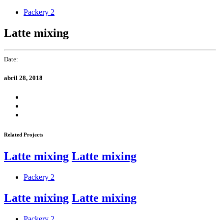
Skip
Skip
Packery 2
links
to
primary
Latte mixing
navigation
Skip
to
Date:
content
abril 28, 2018
Related Projects
Latte mixing
Latte mixing
Packery 2
Latte mixing
Latte mixing
Packery 2