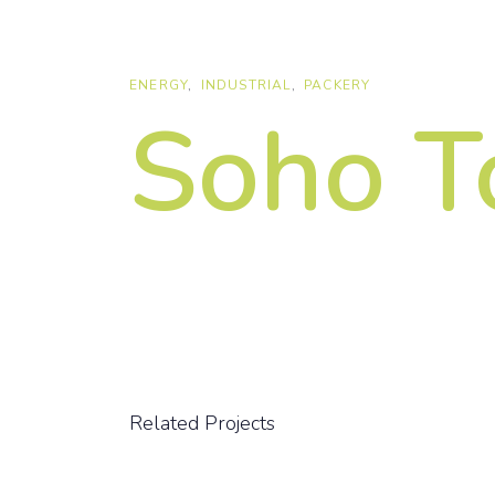
Skip
Skip
links
to
primary
ENERGY
INDUSTRIAL
PACKERY
navigation
Soho T
Skip
to
content
Related Projects