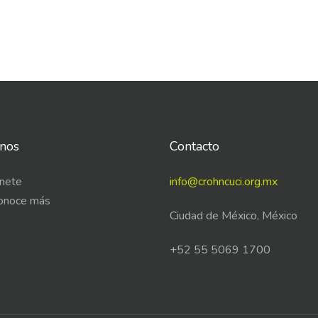
nos
Contacto
nete
info@crohncuci.org.mx
onoce más
Ciudad de México, México
+52 55 5069 1700