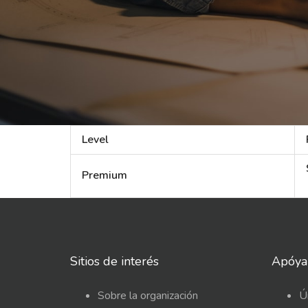
Action
Level
Premium
Sitios de interés
Apóya
Sobre la organización
Ú