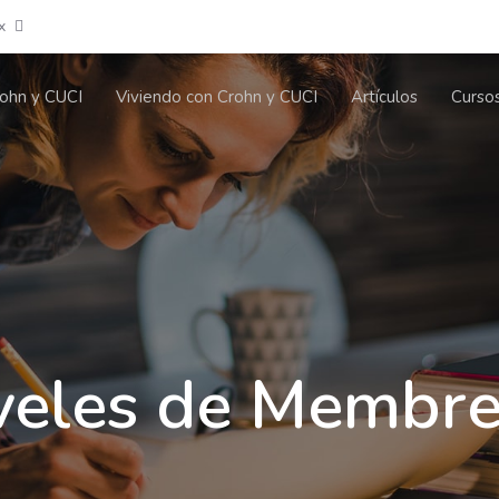
x
ohn y CUCI
Viviendo con Crohn y CUCI
Artículos
Curso
veles de Membre