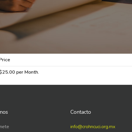
Price
$25.00 per Month
.
nos
Contacto
nete
info@crohncuci.org.mx