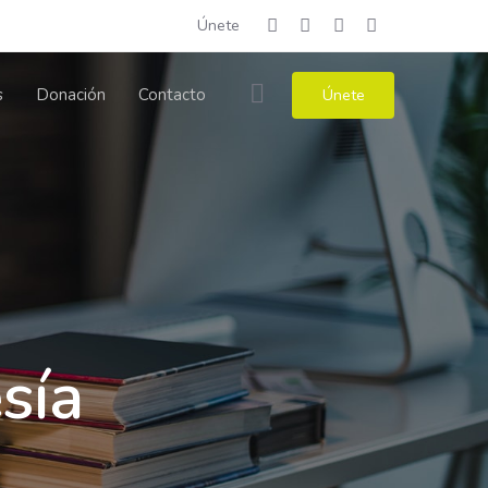
Únete
s
Donación
Contacto
Únete
sía