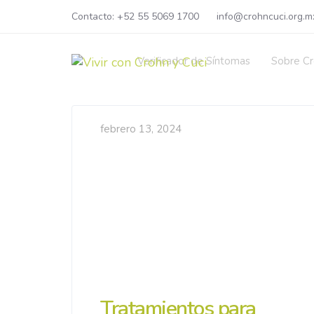
Skip
Skip
Contacto: +52 55 5069 1700
info@crohncuci.org.m
links
to
primary
Verificador de Síntomas
Sobre Cr
navigation
Skip
to
content
febrero 13, 2024
Tratamientos para