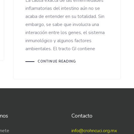
La causa exacta de las enfermedades
inflamatorias del intestino aún no se
acaba de entender en su totalidad. Sin
embargo, se sabe que involucra una
interacción entre los genes, el sistema
inmunológico y algunos factores
ambientales. El tracto GI contiene
CONTINUE READING
nos
Contacto
nete
info@crohncuci.org.mx