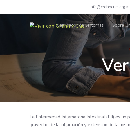
Skip
Skip
Contacto: +52 55 5069 1700
info@crohncuci.org.m
links
to
primary
Verificador de Síntomas
Sobre Cr
navigation
Skip
to
content
Ver
La Enfermedad Inflamatoria Intestinal (EII) es un 
gravedad de la inflamación y extensión de la misma