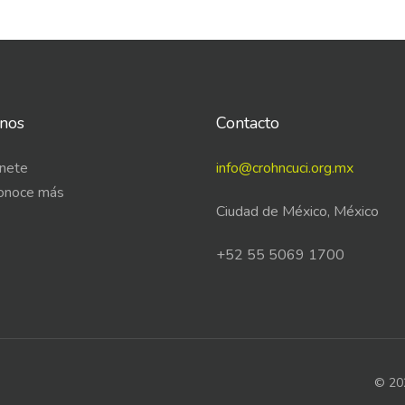
nos
Contacto
nete
info@crohncuci.org.mx
onoce más
Ciudad de México, México
+52 55 5069 1700
© 202