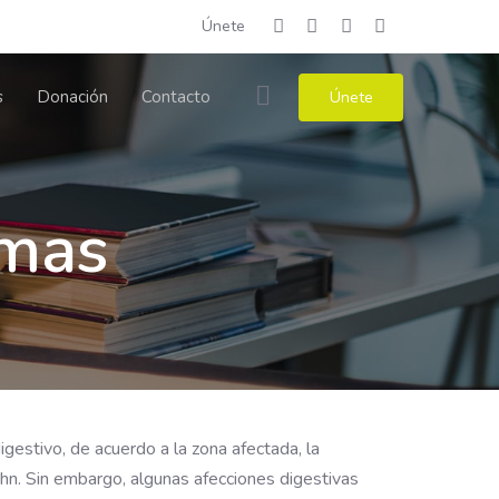
Únete
s
Donación
Contacto
Únete
omas
gestivo, de acuerdo a la zona afectada, la
ohn. Sin embargo, algunas afecciones digestivas