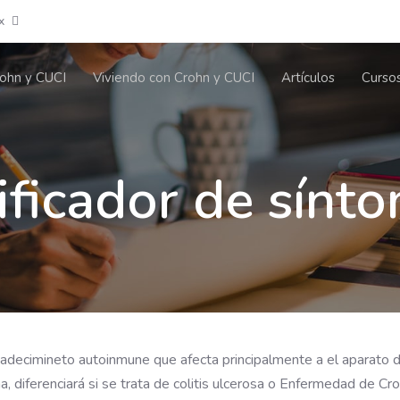
x
ohn y CUCI
Viviendo con Crohn y CUCI
Artículos
Curso
ificador de sínt
padecimineto autoinmune que afecta principalmente a el aparato di
, diferenciará si se trata de colitis ulcerosa o Enfermedad de Cr