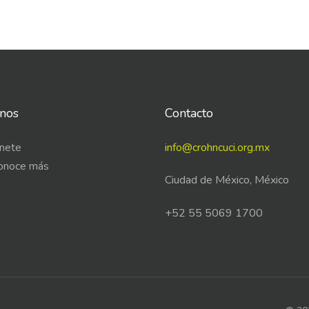
nos
Contacto
nete
info@crohncuci.org.mx
onoce más
Ciudad de México, México
+52 55 5069 1700