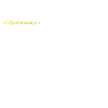
Contacto
info@crohncuci.org.mx
Ciudad de México, México
+52 55 5069 1700
Síguenos en redes